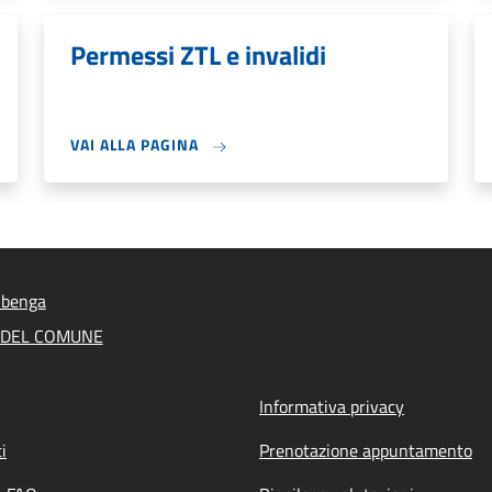
Permessi ZTL e invalidi
VAI ALLA PAGINA
lbenga
A DEL COMUNE
Informativa privacy
i
Prenotazione appuntamento