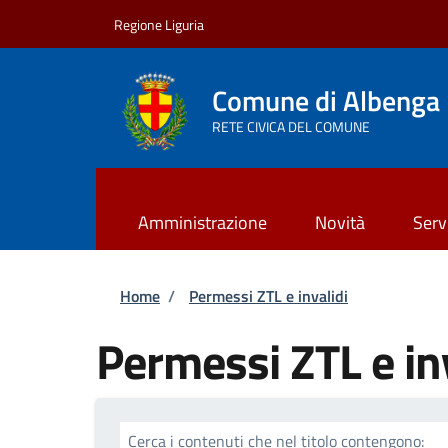
Salta al contenuto principale
Skip to footer content
Regione Liguria
Comune di Albenga
RETE CIVICA DEL COMUNE
Amministrazione
Novità
Serv
Briciole di pane
Home
/
Permessi ZTL e invalidi
Permessi ZTL e in
Cerca i contenuti che nel titolo contengono: