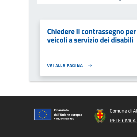
Chiedere il contrassegno per
veicoli a servizio dei disabili
VAI ALLA PAGINA
Comune di A
RETE CIVIC