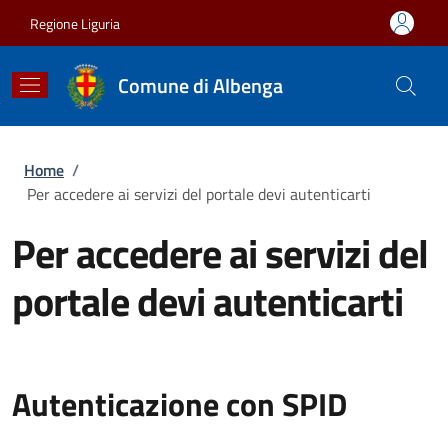
Salta al contenuto principale
Skip to footer content
Regione Liguria
Comune di Albenga
Briciole di pane
Home
/
Per accedere ai servizi del portale devi autenticarti
Per accedere ai servizi del
portale devi autenticarti
Autenticazione con SPID