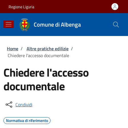
Salta al contenuto principale
Skip to footer content
Regione Liguria
Comune di Albenga
Briciole di pane
Home
/
Altre pratiche edilizie
/
Chiedere l'accesso documentale
Chiedere l'accesso
documentale
Condividi
Normativa di riferimento