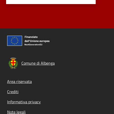
Comune di Albenga
Footer menu
Area riservata
Crediti
Informativa privacy
Note legali