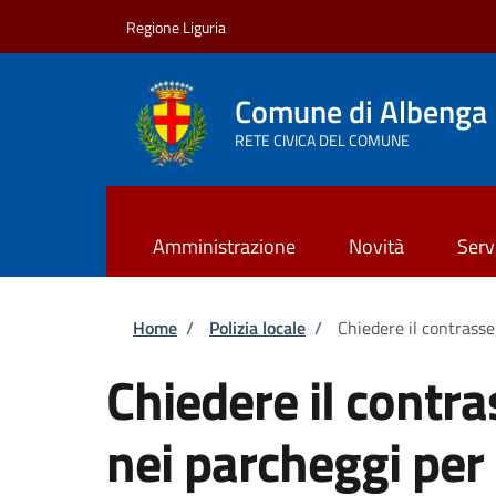
Salta al contenuto principale
Skip to footer content
Regione Liguria
Comune di Albenga
RETE CIVICA DEL COMUNE
Amministrazione
Novità
Serv
Briciole di pane
Home
/
Polizia locale
/
Chiedere il contrasse
Chiedere il contr
nei parcheggi per 