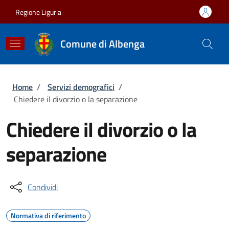
Salta al contenuto principale
Skip to footer content
Regione Liguria
Comune di Albenga
Briciole di pane
Home
/
Servizi demografici
/
Chiedere il divorzio o la separazione
Chiedere il divorzio o la
separazione
Condividi
Normativa di riferimento