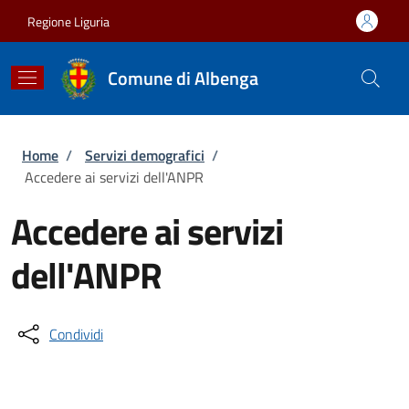
Salta al contenuto principale
Skip to footer content
Regione Liguria
Comune di Albenga
Briciole di pane
Home
/
Servizi demografici
/
Accedere ai servizi dell'ANPR
Accedere ai servizi
dell'ANPR
Condividi